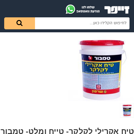
טיח אקרילי לקלקר- טייח ומלט- טמבור