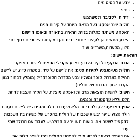
צבע על בסיס מים
רחיץ
ידידותי לסביבה ולמשתמש
חולית יוצר אפקט בעל מראה מיוחד על קירות פנים
האפקט משתנה כתלות בזוית הראיה, בתאורה ובאופן היישום
הצבע מתאים הן לעיצוב ייחודי בבית והן במקומות ציבוריים כגון: בתי
מלון, מסעדות,משרדים ועוד
הוראות יישום:
הכנת הרקע:
כל קיר הצבוע בצבע אקרילי מתאים ליישום האפקט.
חולית מט/מנצנץ לקירות פנים:
אין ליישם על סיד. במקרה כזה, יש ליישם
תחילה בונדרול סופר ומעליו צבע מסדרת הסופרקריל (מומלץ לבחור בגוון
הקרוב לגוון הנבחר של חולית).
חשוב!
להשגת תוצאות מרביות ואפקט מוצלח, על הקיר הנצבע להיות
חלק וללא טקסטורה ופגמים.
אופן הצביעה:
לקבלת כיסוי מלא ולעבודה קלה ומהירה יש ליישם בעזרת
רולר קצוץ שיער יבש 8 שכבות של חולית בהפרש של כשעה בין השכבות
ולהקפיד לשטח את בועות האוויר עם הרולר,יש לעבוד עם הרולר שתי
וערב.
אם בעתיד ברצונך לצבוע מעל לאפקט החולית ניתן לשייף קלות את