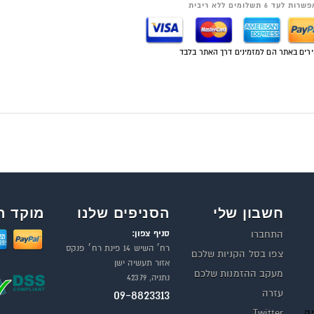
רות לעד 6 תשלומים ללא ריבית
רים באתר הם למזמינים דרך האתר בלבד
חשבון שלי
הסניפים שלנו
מוקד ה
סניף צפון:
התחברו
רח׳ השיש 14 פינת רח׳ פנקס
צפו בסל הקניות שלכם
אזור תעשיה ישן
מעקב ההזמנות שלכם
נתניה, 42379
עזרה
09-8823313
יה
Twitter