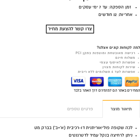
זמן הספקה: עד 7 ימי עסקים
אחריות: 12 חודשים
צרו קשר להצעת מחיר
למה לקוחות קונים אצלנו?
רכישה מאובטחת ומוצפנת בתקן PCI
משלוח חינם
אפשרות לאיסוף עצמי
שירות לקוחות מצוין
אפשרות לעד 6 תשלומים ללא ריבית
המחירים באתר הם למזמינים דרך האתר בלבד
תיאור מוצר
פרטים נוספים
לכה שקופה פוליאוריתנית דו-רכיבית (א'+ב') בברק מט
ניתן לרחיצה בנקל עמיד לדטרגנטים