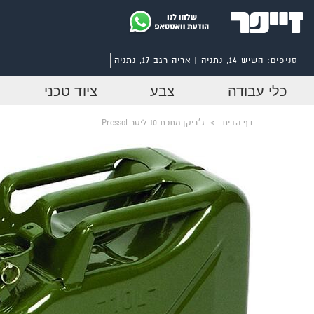
סניפים:
השיש 14, נתניה | אריה רגב 17, נתניה
כלי עבודה
צבע
ציוד טכני
דף הבית
>
ג׳ריקן מתכת 10 ליטר Pressol