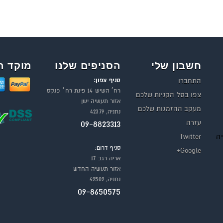
חשבון שלי
הסניפים שלנו
מוקד ה
סניף צפון:
התחברו
רח׳ השיש 14 פינת רח׳ פנקס
צפו בסל הקניות שלכם
אזור תעשיה ישן
מעקב ההזמנות שלכם
נתניה, 42379
עזרה
09-8823313
יה
Twitter
סניף דרום:
Google+
אריה רגב 17
אזור תעשיה החדש
נתניה, 42502
09-8650575