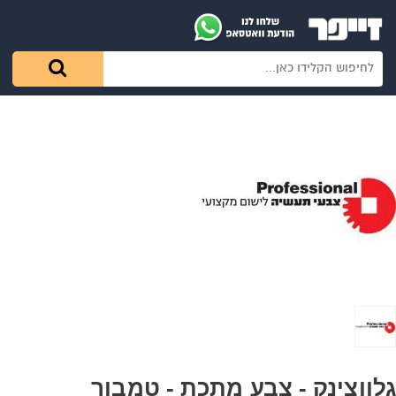
גלווצינק - צבע מתכת - טמבור