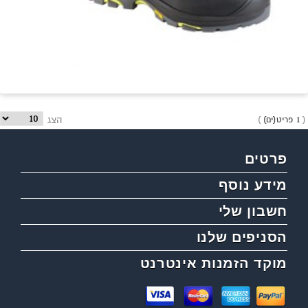
מחי
ther
מבצ
זעזו
718
אנט
מקד
דינמי
1 פריט(ים)
הצג
פרטים
מידע נוסף
חשבון שלי
הסניפים שלנו
מוקד הזמנות אינטרנט