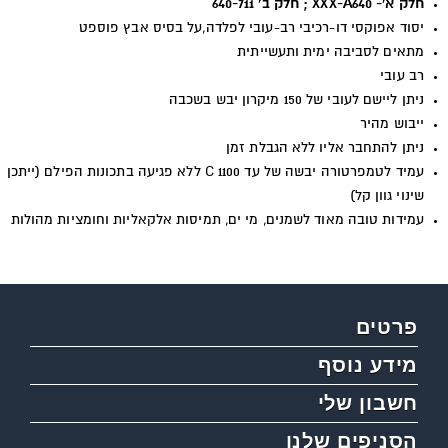
חלק א'- XXX-A640 ; חלק ב' 640-711
יסוד אפוקסי דו-רכיבי רב-עובי לפלדה,על בסיס אבץ פוספט
מתאים לסביבה ימית ותעשייתית
רב עובי
ניתן ליישם לעובי של 150 מיקרון יבש בשכבה
ייבוש מהיר
ניתן להתחבר אליו ללא הגבלת זמן
עמיד לטמפרטורה יבשה של עד
C 1100
ללא פגיעה בתכונות הפילם (ייתכן
שינוי גוון קל)
עמידות טובה מאוד לשמנים, מי ים, תמיסות אלקאליות וחומציות מהולות
פרטים
מידע נוסף
חשבון שלי
הסניפים שלנו