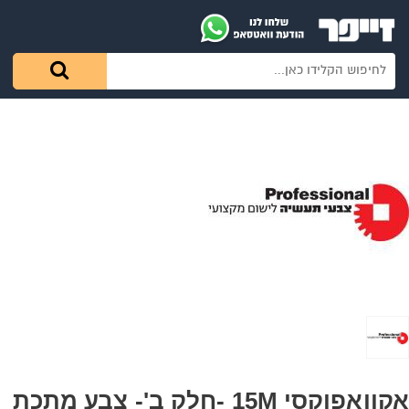
אקוואפוקסי 15M -חלק ב'- צבע מתכת