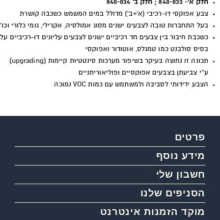
חלק א'- 840-033 ; חלק ב' 840-034
צבע אפוקסי דו-רכיבי (א'+ב') מדולל במים המשמש כשכבה קושרת
בעל התחברות טובה לצבעים ישנים מסוג אמולסיה, אקרילי, גומי כלורי וכו'
כשכבת חיבור בין צבעים חד רכיביים ישנים לצבעים עליונים דו-רכיביים על
בסיס סולבנט כמו טמגלס, אוטודור ואפוקסי
תכונה זו נחוצה בעיקר בשיפור מערכות סינטטיות קיימות (
upgrading
)
ע''י צביעתן בצבעים אפוקסיים ופוליאוריתניים
הצבע ידידותי לסביבה ולמשתמש עם כמות VOC נמוכה
פרטים
מידע נוסף
חשבון שלי
הסניפים שלנו
מוקד הזמנות אינטרנט