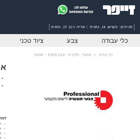
סניפים:
השיש 14, נתניה | אריה רגב 17, נתניה
כלי עבודה
צבע
ציוד טכני
דף הבית
>
אפוגל -חלק א'- צבע מתכת - טמבור
אפ
למה 
ר
מ
א
ש