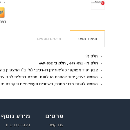
אפש
המחי
תיאור מוצר
פרטים נוספים
חלק א'
חלק א'- 649-051 ; חלק ב' 649-052
צבע יסוד אפוקסי פוליאוריתן דו-רכיבי (א'+ב') המצטיין בהת
משמש כצבע יסוד למתכת מגולוונת ומתכת ברזלית לפני צבעים 
משמש להגנת מבני מתכת, באזורים תעשייתיים ובקרבת ים
פרטים
מידע נוסף
צרו קשר
הצהרת נגישות