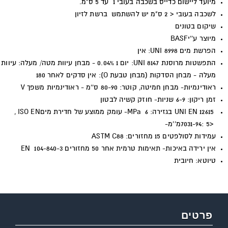
מיועד ליישום כדייס בשכבה בעובי 1 עד 5 ס"מ.
לשכבה בעובי < 2 ס"מ יש להשתמש ברשת לזיון
שיקום בטונים
מיוצר ע''י
BASF
הפרשת מים UNI 8998: אין
התפשטות מרוסנת UNI 8147: יום 1 0.04% - מבחן עיוות מטה/ מעלה: עיוות
מעלה - מבחן הסדקות (מבחן טבעת
O):
אין סדקים לאחר 180
ראודינמיות- מבחן חמיטה, קוטר: 80-90 ס''מ - ראודינמיות משפך V
זמן ריקון: 6-9 שניות- חוזק קשיה לבטון
UNI EN 12615
בגזירה: 6
-MPa
עומק ממוצע של חדירת מים
, ISO EN
7031-94: 5>
מ''מ-
עמידות לסולפטים 15 מחזורים
ASTM C88 :
אין ירידה באיכות- תאימות טרמית אחר 50 מחזורים
EN 104-840-3
טיוטא: חיובית
פרטים