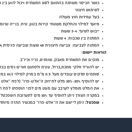
כושר הכיסוי משתנה בהתאם לסוג התשתית ויכול לנוע בין 0.5 ל-2.5 ק''ג למ''ר
לשימוש חיצוני
בעל עמידות חוץ מעולה
מיועד למילוי והחלקת משטחי קירות בטון, טיח, בנייה טרומ
ייבוש לשיוף: 3-4 שעות
המתנה בין שכבות: 4 שעות
המתנה לצביעה: צביעה חיצונית 48 שעות וצביעה פנימית 4 שעות
הוראות יישום:
מנקים את התשתית מאבק, שומנים, גריז וכיו''ב.
יש להוריד חלקי מתכת,ברזל, צנרת ולסתום חורים גסים בבטו
סותמים סדקים עובדים מעל 0.5 מ''מ במרק למילוי ו/או במילוי גמיש.
יש להוסיף 20%-30% מלט לחיזוק ה''אלט-פרו'' (לפח ''אלט -פרו'' כ 6- ק''ג מלט).
את המלט מומלץ לערבב עם מעט מים לפני הוספתו לפח ה''
במקרה הצורך ניתן להוסיף עד 10% מים לתערובת השפכטל והמלט.
שפכטל:
ניתן ליישם את ה''אלט-פרו'' במכשיר התזה מיוחד, מרית (שפכטל) או מל