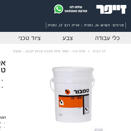
סניפים:
השיש 14, נתניה | אריה רגב 17, נתניה
כלי עבודה
צבע
ציוד טכני
דף הבית
>
אלט-פרו - חומר מילוי והכנת קירות לצבע - טמבור
אל
טמ
למה 
ר
מ