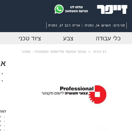
סניפים:
השיש 14, נתניה | אריה רגב 17, נתניה
כלי עבודה
צבע
ציוד טכני
דף הבית
>
אבקה אפוקסי פוליאסטר טקסטורה - טמבור
אב
למה 
ר
מ
א
ש