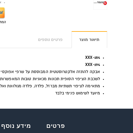
אפש
המחי
תיאור מוצר
פרטים נוספים
184-XXX
194-XXX
אבקה להתזה אלקטרוסטטית המבוססת על שרפי אפוקסי פוליאסטר (70:30 בהתאמה) עם גימור ט
לשכבת הציפוי הסופית תכונות מכאניות טובות המאפשרות ח
מתאימה לציפוי תשתיות מברזל, פלדה, פלדה מגולוונת ואלו
מיועד לשימוש פנימי בלבד
פרטים
מידע נוסף