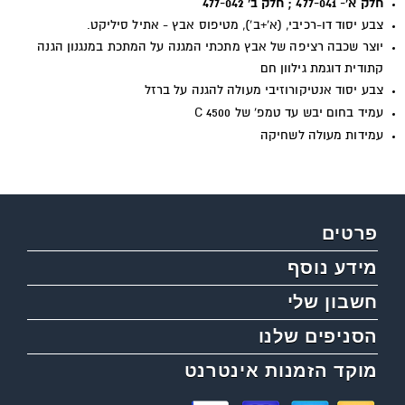
חלק א'- 477-041 ; חלק ב' 477-042
צבע יסוד דו-רכיבי, (א'+ב'), מטיפוס אבץ - אתיל סיליקט.
יוצר שכבה רציפה של אבץ מתכתי המגנה על המתכת במנגנון הגנה
קתודית דוגמת גילוון חם
צבע יסוד אנטיקורוזיבי מעולה להגנה על ברזל
עמיד בחום יבש עד טמפ' של
C 4500
עמידות מעולה לשחיקה
פרטים
מידע נוסף
חשבון שלי
הסניפים שלנו
מוקד הזמנות אינטרנט