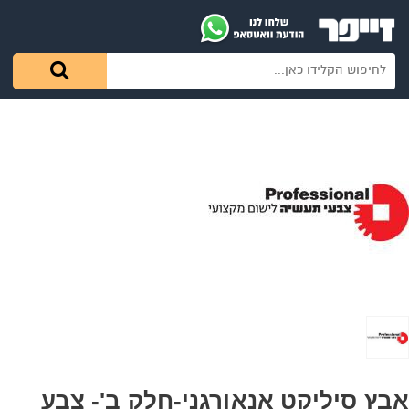
אבץ סיליקט אנאורגני-חלק ב'- צבע